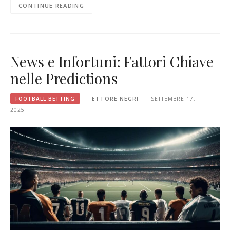
CONTINUE READING
News e Infortuni: Fattori Chiave
nelle Predictions
FOOTBALL BETTING
ETTORE NEGRI
SETTEMBRE 17,
2025