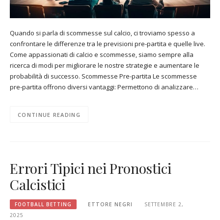
Quando si parla di scommesse sul calcio, ci troviamo spesso a
confrontare le differenze tra le previsioni pre-partita e quelle live.
Come appassionati di calcio e scommesse, siamo sempre alla
ricerca di modi per migliorare le nostre strategie e aumentare le
probabilità di successo. Scommesse Pre-partita Le scommesse
pre-partita offrono diversi vantaggi: Permettono di analizzare…
CONTINUE READING
Errori Tipici nei Pronostici
Calcistici
FOOTBALL BETTING
ETTORE NEGRI
SETTEMBRE 2,
2025