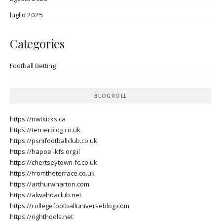
luglio 2025
Categories
Football Betting
BLOGROLL
https://nwtkicks.ca
https://terrierblog.co.uk
https://psnifootballclub.co.uk
https://hapoel-kfs.org.il
https://chertseytown-fc.co.uk
https://fromtheterrace.co.uk
https://arthurwharton.com
https://alwahdaclub.net
https://collegefootballuniverseblog.com
https://righthools.net