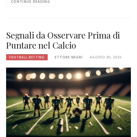
CONTINUE READING
Segnali da Osservare Prima di
Puntare nel Calcio
FOOTBALL BETTING
ETTORE NEGRI
AGOSTO 30, 2025