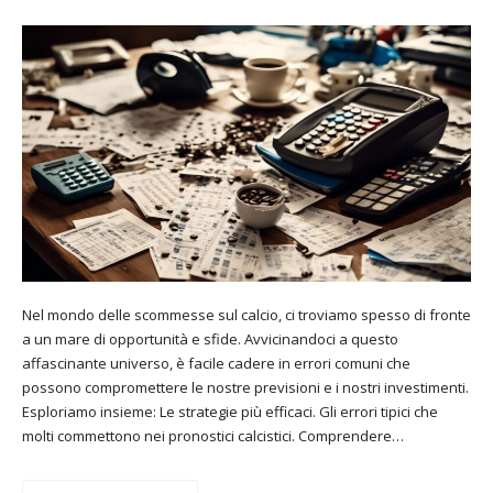
Nel mondo delle scommesse sul calcio, ci troviamo spesso di fronte
a un mare di opportunità e sfide. Avvicinandoci a questo
affascinante universo, è facile cadere in errori comuni che
possono compromettere le nostre previsioni e i nostri investimenti.
Esploriamo insieme: Le strategie più efficaci. Gli errori tipici che
molti commettono nei pronostici calcistici. Comprendere…