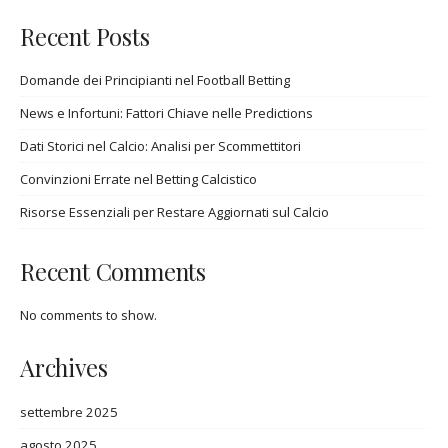
Recent Posts
Domande dei Principianti nel Football Betting
News e Infortuni: Fattori Chiave nelle Predictions
Dati Storici nel Calcio: Analisi per Scommettitori
Convinzioni Errate nel Betting Calcistico
Risorse Essenziali per Restare Aggiornati sul Calcio
Recent Comments
No comments to show.
Archives
settembre 2025
agosto 2025