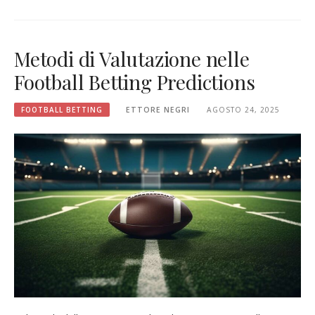
Metodi di Valutazione nelle
Football Betting Predictions
FOOTBALL BETTING
ETTORE NEGRI
AGOSTO 24, 2025