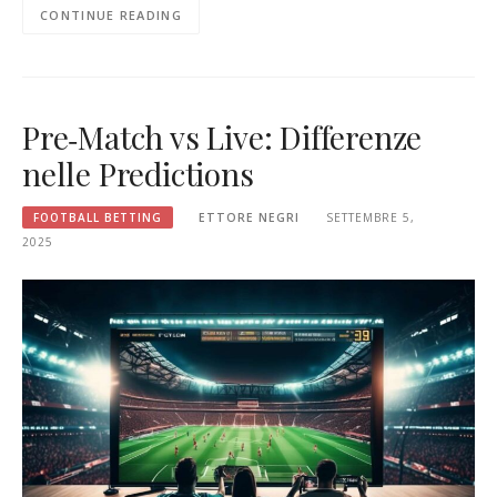
CONTINUE READING
Pre‑Match vs Live: Differenze
nelle Predictions
FOOTBALL BETTING
ETTORE NEGRI
SETTEMBRE 5,
2025