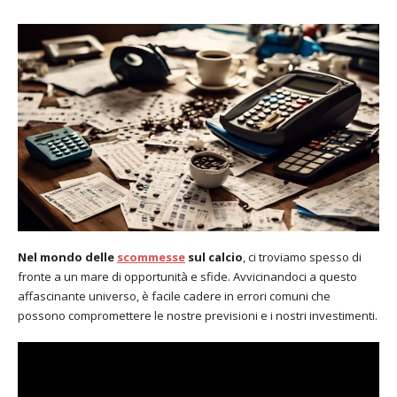
Nel mondo delle
scommesse
sul calcio
, ci troviamo spesso di
fronte a un mare di opportunità e sfide. Avvicinandoci a questo
affascinante universo, è facile cadere in errori comuni che
possono compromettere le nostre previsioni e i nostri investimenti.