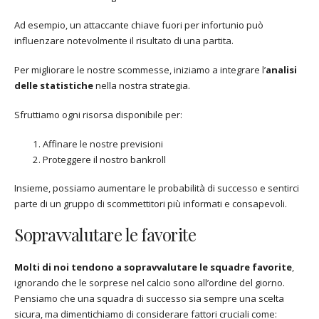
Ad esempio, un attaccante chiave fuori per infortunio può
influenzare notevolmente il risultato di una partita.
Per migliorare le nostre scommesse, iniziamo a integrare l’
analisi
delle statistiche
nella nostra strategia.
Sfruttiamo ogni risorsa disponibile per:
Affinare le nostre previsioni
Proteggere il nostro bankroll
Insieme, possiamo aumentare le probabilità di successo e sentirci
parte di un gruppo di scommettitori più informati e consapevoli.
Sopravvalutare le favorite
Molti di noi tendono a sopravvalutare le squadre favorite
,
ignorando che le sorprese nel calcio sono all’ordine del giorno.
Pensiamo che una squadra di successo sia sempre una scelta
sicura, ma dimentichiamo di considerare fattori cruciali come: