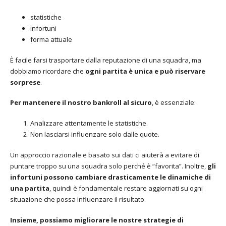
statistiche
infortuni
forma attuale
È facile farsi trasportare dalla reputazione di una squadra, ma
dobbiamo ricordare che
ogni partita è unica e può riservare
sorprese
.
Per mantenere il nostro bankroll al sicuro
, è essenziale:
Analizzare attentamente le statistiche.
Non lasciarsi influenzare solo dalle quote.
Un approccio razionale e basato sui dati ci aiuterà a evitare di
puntare troppo su una squadra solo perché è “favorita”. Inoltre,
gli
infortuni possono cambiare drasticamente le dinamiche di
una partita
, quindi è fondamentale restare aggiornati su ogni
situazione che possa influenzare il risultato.
Insieme, possiamo migliorare le nostre strategie di