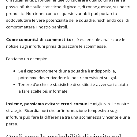
drasticamente. È fondamentale considerare quanto un’assenza
possa influire sulle statistiche di gioco e, di conseguenza, sui nostri
pronostici. Non tener conto di queste variabili può portarci a
sottovalutare le vere potenzialità delle squadre, rischiando così di
compromettere il nostro bankroll.
Come comunità di scommettitori
, è essenziale analizzare le
notizie sugli infortuni prima di piazzare le scommesse.
Facciamo un esempio:
Se il capocannoniere di una squadra è indisponibile,
potremmo dover rivedere le nostre previsioni sui gol.
Tenere d’occhio le statistiche di sostituti e avversari ci aiuta
a fare scelte più informate.
Insieme, possiamo evitare errori comuni
e migliorare le nostre
strategie. Ricordiamoci che un’informazione tempestiva sugli
infortuni può fare la differenza tra una scommessa vincente e una
persa.