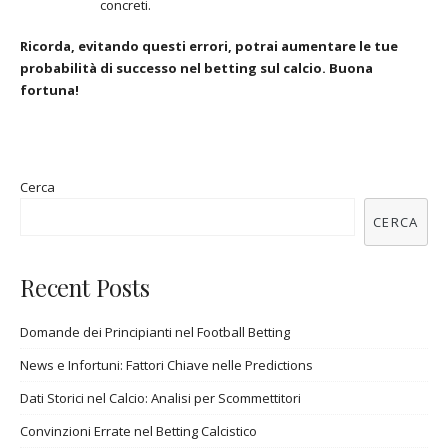
concreti.
Ricorda, evitando questi errori, potrai aumentare le tue
probabilità di successo nel betting sul calcio. Buona
fortuna!
Cerca
CERCA
Recent Posts
Domande dei Principianti nel Football Betting
News e Infortuni: Fattori Chiave nelle Predictions
Dati Storici nel Calcio: Analisi per Scommettitori
Convinzioni Errate nel Betting Calcistico