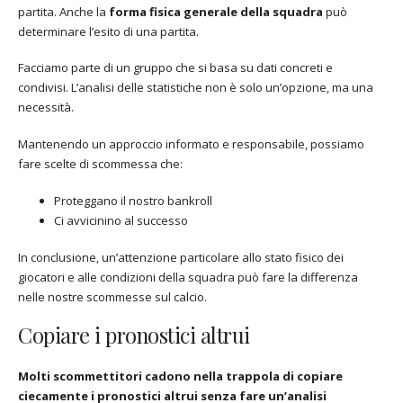
partita. Anche la
forma fisica generale della squadra
può
determinare l’esito di una partita.
Facciamo parte di un gruppo che si basa su dati concreti e
condivisi. L’analisi delle statistiche non è solo un’opzione, ma una
necessità.
Mantenendo un approccio informato e responsabile, possiamo
fare scelte di scommessa che:
Proteggano il nostro bankroll
Ci avvicinino al successo
In conclusione, un’attenzione particolare allo stato fisico dei
giocatori e alle condizioni della squadra può fare la differenza
nelle nostre scommesse sul calcio.
Copiare i pronostici altrui
Molti scommettitori cadono nella trappola di copiare
ciecamente i pronostici altrui senza fare un’analisi