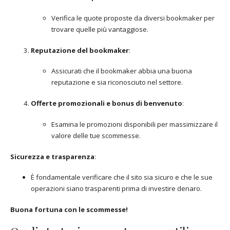
Verifica le quote proposte da diversi bookmaker per
trovare quelle più vantaggiose.
Reputazione del bookmaker
:
Assicurati che il bookmaker abbia una buona
reputazione e sia riconosciuto nel settore.
Offerte promozionali e bonus di benvenuto
:
Esamina le promozioni disponibili per massimizzare il
valore delle tue scommesse.
Sicurezza e trasparenza
:
È fondamentale verificare che il sito sia sicuro e che le sue
operazioni siano trasparenti prima di investire denaro.
Buona fortuna con le scommesse!