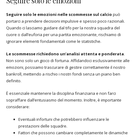
Seguire solo le emozioni
Seguire solo le emozioni nelle scommesse sul calcio
può
portarci a prendere decisioni impulsive e spesso poco razionali.
Quando ci lasciamo guidare dal tifo per la nostra squadra del
cuore o dall’euforia per una partita emozionante, rischiamo di
ignorare elementi fondamentali come le statistiche.
Le scommesse richiedono un’analisi attenta e ponderata
.
Non sono solo un gioco di fortuna. Affidandoci esclusivamente alle
emozioni, possiamo trascurare di gestire correttamente il nostro
bankroll, mettendo a rischio i nostri fondi senza un piano ben
definito.
È essenziale mantenere la disciplina finanziaria e non farci
sopraffare dall’entusiasmo del momento. Inoltre, è importante
considerare:
Eventuali infortuni che potrebbero influenzare le
prestazioni delle squadre.
Fattori che possono cambiare completamente le dinamiche