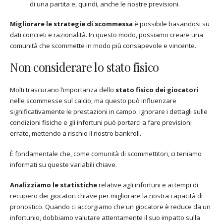
di una partita e, quindi, anche le nostre previsioni.
Migliorare le strategie di scommessa
è possibile basandosi su
dati concreti e razionalità. In questo modo, possiamo creare una
comunità che scommette in modo più consapevole e vincente.
Non considerare lo stato fisico
Molti trascurano l’importanza dello
stato fisico dei giocatori
nelle scommesse sul calcio, ma questo può influenzare
significativamente le prestazioni in campo. Ignorare i dettagli sulle
condizioni fisiche e gli infortuni può portarci a fare previsioni
errate, mettendo a rischio il nostro bankroll.
È fondamentale che, come comunità di scommettitori, ci teniamo
informati su queste variabili chiave.
Analizziamo le statistiche
relative agli infortuni e ai tempi di
recupero dei giocatori chiave per migliorare la nostra capacità di
pronostico. Quando ci accorgiamo che un giocatore è reduce da un
infortunio, dobbiamo valutare attentamente il suo impatto sulla