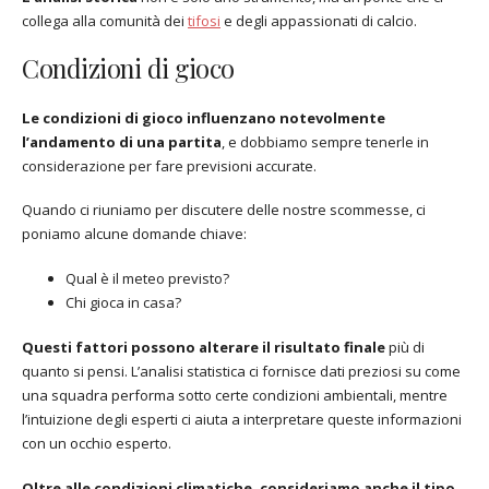
collega alla comunità dei
tifosi
e degli appassionati di calcio.
Condizioni di gioco
Le condizioni di gioco influenzano notevolmente
l’andamento di una partita
, e dobbiamo sempre tenerle in
considerazione per fare previsioni accurate.
Quando ci riuniamo per discutere delle nostre scommesse, ci
poniamo alcune domande chiave:
Qual è il meteo previsto?
Chi gioca in casa?
Questi fattori possono alterare il risultato finale
più di
quanto si pensi. L’analisi statistica ci fornisce dati preziosi su come
una squadra performa sotto certe condizioni ambientali, mentre
l’intuizione degli esperti ci aiuta a interpretare queste informazioni
con un occhio esperto.
Oltre alle condizioni climatiche, consideriamo anche il tipo