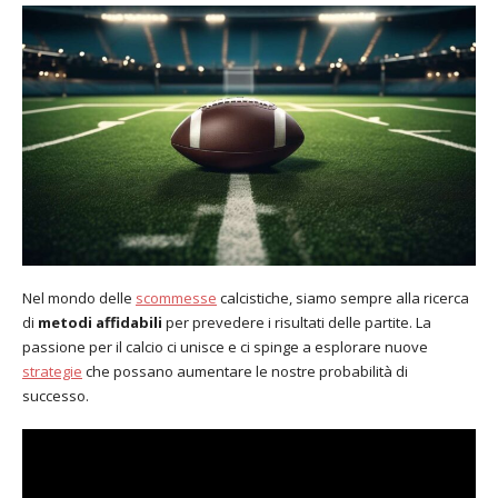
Nel mondo delle
scommesse
calcistiche, siamo sempre alla ricerca
di
metodi affidabili
per prevedere i risultati delle partite. La
passione per il calcio ci unisce e ci spinge a esplorare nuove
strategie
che possano aumentare le nostre probabilità di
successo.