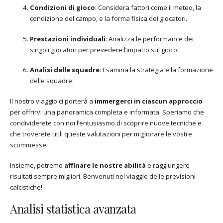
Condizioni di gioco
: Considera fattori come il meteo, la
condizione del campo, e la forma fisica dei giocatori.
Prestazioni individuali
: Analizza le performance dei
singoli giocatori per prevedere l’impatto sul gioco.
Analisi delle squadre
: Esamina la strategia e la formazione
delle squadre.
Il nostro viaggio ci porterà a
immergerci in ciascun approccio
per offrirvi una panoramica completa e informata. Speriamo che
condividerete con noi l’entusiasmo di scoprire nuove tecniche e
che troverete utili queste valutazioni per migliorare le vostre
scommesse.
Insieme, potremo
affinare le nostre abilità
e raggiungere
risultati sempre migliori. Benvenuti nel viaggio delle previsioni
calcistiche!
Analisi statistica avanzata