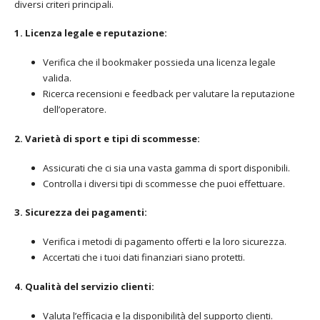
diversi criteri principali.
1. Licenza legale e reputazione:
Verifica che il bookmaker possieda una licenza legale
valida.
Ricerca recensioni e feedback per valutare la reputazione
dell’operatore.
2. Varietà di sport e tipi di scommesse:
Assicurati che ci sia una vasta gamma di sport disponibili.
Controlla i diversi tipi di scommesse che puoi effettuare.
3. Sicurezza dei pagamenti:
Verifica i metodi di pagamento offerti e la loro sicurezza.
Accertati che i tuoi dati finanziari siano protetti.
4. Qualità del servizio clienti:
Valuta l’efficacia e la disponibilità del supporto clienti.