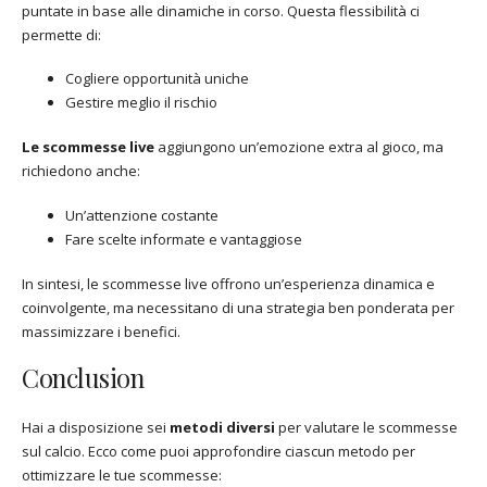
puntate in base alle dinamiche in corso. Questa flessibilità ci
permette di:
Cogliere opportunità uniche
Gestire meglio il rischio
Le scommesse live
aggiungono un’emozione extra al gioco, ma
richiedono anche:
Un’attenzione costante
Fare scelte informate e vantaggiose
In sintesi, le scommesse live offrono un’esperienza dinamica e
coinvolgente, ma necessitano di una strategia ben ponderata per
massimizzare i benefici.
Conclusion
Hai a disposizione sei
metodi diversi
per valutare le scommesse
sul calcio. Ecco come puoi approfondire ciascun metodo per
ottimizzare le tue scommesse: