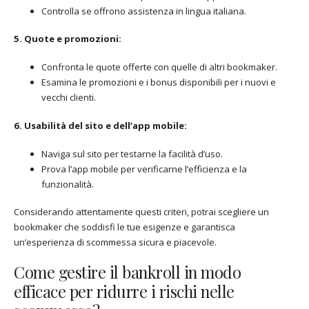
Controlla se offrono assistenza in lingua italiana.
5. Quote e promozioni:
Confronta le quote offerte con quelle di altri bookmaker.
Esamina le promozioni e i bonus disponibili per i nuovi e
vecchi clienti.
6. Usabilità del sito e dell’app mobile:
Naviga sul sito per testarne la facilità d’uso.
Prova l’app mobile per verificarne l’efficienza e la
funzionalità.
Considerando attentamente questi criteri, potrai scegliere un
bookmaker che soddisfi le tue esigenze e garantisca
un’esperienza di scommessa sicura e piacevole.
Come gestire il bankroll in modo
efficace per ridurre i rischi nelle