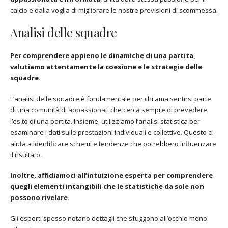
calcio e dalla voglia di migliorare le nostre previsioni di scommessa.
Analisi delle squadre
Per comprendere appieno le dinamiche di una partita,
valutiamo attentamente la coesione e le strategie delle
squadre.
L’analisi delle squadre è fondamentale per chi ama sentirsi parte
di una comunità di appassionati che cerca sempre di prevedere
l’esito di una partita. Insieme, utilizziamo l’analisi statistica per
esaminare i dati sulle prestazioni individuali e collettive. Questo ci
aiuta a identificare schemi e tendenze che potrebbero influenzare
il risultato.
Inoltre, affidiamoci all’intuizione esperta per comprendere
quegli elementi intangibili che le statistiche da sole non
possono rivelare.
Gli esperti spesso notano dettagli che sfuggono all’occhio meno