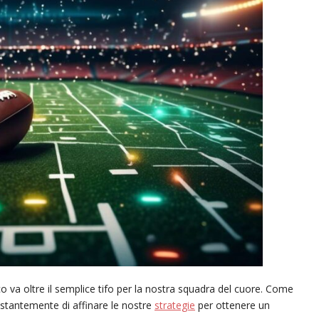
oco va oltre il semplice tifo per la nostra squadra del cuore. Come
ostantemente di affinare le nostre
strategie
per ottenere un