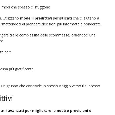
in modi che spesso ci sfuggono
i. Utilizzano
modelli predittivi sofisticati
che ci aiutano a
rmettendoci di prendere decisioni più informate e ponderate.
igare tra le complessità delle scommesse, offrendoci una
re.
ze per:
ssa più gratificante
un gruppo che condivide lo stesso viaggio verso il successo.
ttivi
tmi avanzati per migliorare le nostre previsioni di