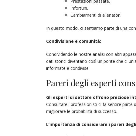
Prestazioni passate.
Infortuni.
Cambiamenti di allenatori.
In questo modo, ci sentiamo parte di una comu
Condivisione e comunità:
Condividendo le nostre analisi con altri appas
dati storici diventano così un ponte che ci un
informate e condivise.
Pareri degli esperti cons
Gli esperti di settore offrono preziose int
Consultare i professionisti ci fa sentire parte
migliorare le probabilità di successo.
L’importanza di considerare i pareri degl