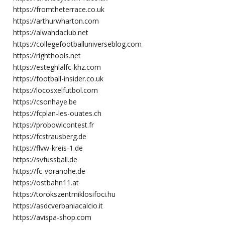
https://fromtheterrace.co.uk
https://arthurwharton.com
https://alwahdaclub.net
https://collegefootballuniverseblog.com
https://righthools.net
https://esteghlalfc-khz.com
https://football-insider.co.uk
https://locosxelfutbol.com
https://csonhaye.be
https://fcplan-les-ouates.ch
https://probowlcontest.fr
https://fcstrausberg.de
https://flvw-kreis-1.de
https://svfussball.de
https://fc-voranohe.de
https://ostbahn11.at
https://torokszentmiklosifoci.hu
https://asdcverbaniacalcio.it
https://avispa-shop.com