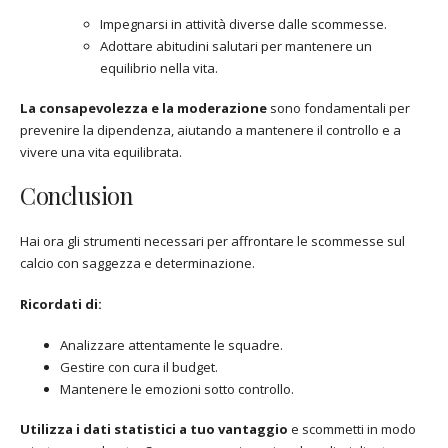
Impegnarsi in attività diverse dalle scommesse.
Adottare abitudini salutari per mantenere un
equilibrio nella vita.
La consapevolezza e la moderazione
sono fondamentali per
prevenire la dipendenza, aiutando a mantenere il controllo e a
vivere una vita equilibrata.
Conclusion
Hai ora gli strumenti necessari per affrontare le scommesse sul
calcio con saggezza e determinazione.
Ricordati di:
Analizzare attentamente le squadre.
Gestire con cura il budget.
Mantenere le emozioni sotto controllo.
Utilizza i dati statistici a tuo vantaggio
e scommetti in modo