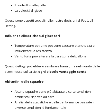
Il controllo della palla
La velocità di gioco
Questi sono aspetti cruciali nelle nostre decisioni di Football
Betting.
Influenze climatiche sui giocatori
:
Temperature estreme possono causare stanchezza e
influenzare la resistenza
Vento forte può alterare la traiettoria del pallone
Questi dettagli potrebbero sembrare banali, ma nel mondo delle
scommesse sul calcio,
ogni piccolo vantaggio conta
.
Abitudini delle squadre
:
Alcune squadre sono più abituate a certe condizioni
ambientali rispetto ad altre
Analisi delle statistiche e delle performance passate in
diverse condizioni è fondamentale