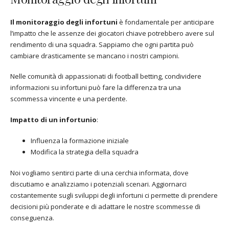
Il monitoraggio degli infortuni
è fondamentale per anticipare
l’impatto che le assenze dei giocatori chiave potrebbero avere sul
rendimento di una squadra. Sappiamo che ogni partita può
cambiare drasticamente se mancano i nostri campioni.
Nelle comunità di appassionati di football betting, condividere
informazioni su infortuni può fare la differenza tra una
scommessa vincente e una perdente.
Impatto di un infortunio
:
Influenza la formazione iniziale
Modifica la strategia della squadra
Noi vogliamo sentirci parte di una cerchia informata, dove
discutiamo e analizziamo i potenziali scenari. Aggiornarci
costantemente sugli sviluppi degli infortuni ci permette di prendere
decisioni più ponderate e di adattare le nostre scommesse di
conseguenza.