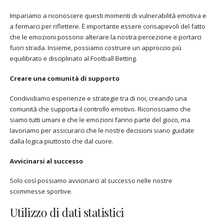
Impariamo a riconoscere questi momenti di vulnerabilità emotiva e
a fermarci per riflettere. È importante essere consapevoli del fatto
che le emozioni possono alterare la nostra percezione e portarci
fuori strada. Insieme, possiamo costruire un approccio più
equilibrato e disciplinato al Football Betting.
Creare una comunità di supporto
Condividiamo esperienze e strategie tra di noi, creando una
comunità che supporta il controllo emotivo. Riconosciamo che
siamo tutti umani e che le emozioni fanno parte del gioco, ma
lavoriamo per assicurarci che le nostre decisioni siano guidate
dalla logica piuttosto che dal cuore.
Avvicinarsi al successo
Solo così possiamo avvicinarci al successo nelle nostre
scommesse sportive.
Utilizzo di dati statistici