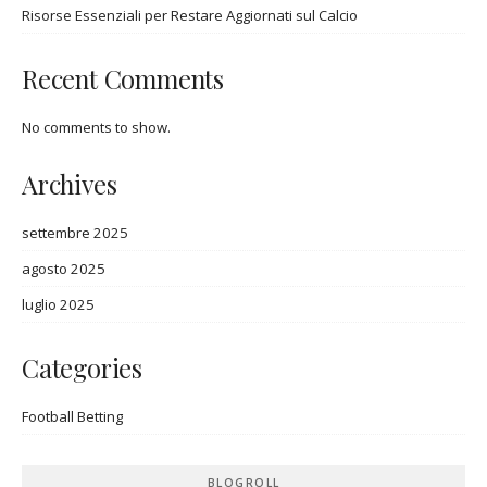
Risorse Essenziali per Restare Aggiornati sul Calcio
Recent Comments
No comments to show.
Archives
settembre 2025
agosto 2025
luglio 2025
Categories
Football Betting
BLOGROLL