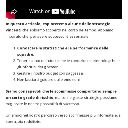
In questo articolo, esploreremo alcune delle strategie
vincenti
che abbiamo scoperto nel corso del tempo. Abbiamo
imparato che, per avere successo, è essenziale:
Conoscere le statistiche e le performance delle
squadre
.
Tenere conto di fattori come le condizioni meteorologiche e
gli infortuni dei giocatori.
Gestire il nostro budget con saggezza.
Non lasciarci guidare dalle emozioni.
Siamo consapevoli che le scommesse comportano sempre
un certo grado di rischio
, ma con le giuste strategie possiamo
migliorare le nostre possibilità di successo.
Uniamoci nel nostro percorso verso scommesse più informate e, si
spera, più redditizie.