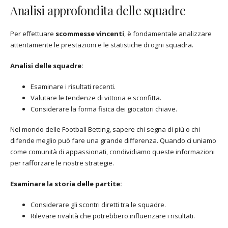
Analisi approfondita delle squadre
Per effettuare
scommesse vincenti
, è fondamentale analizzare
attentamente le prestazioni e le statistiche di ogni squadra.
Analisi delle squadre:
Esaminare i risultati recenti.
Valutare le tendenze di vittoria e sconfitta.
Considerare la forma fisica dei giocatori chiave.
Nel mondo delle Football Betting, sapere chi segna di più o chi
difende meglio può fare una grande differenza. Quando ci uniamo
come comunità di appassionati, condividiamo queste informazioni
per rafforzare le nostre strategie.
Esaminare la storia delle partite:
Considerare gli scontri diretti tra le squadre.
Rilevare rivalità che potrebbero influenzare i risultati.