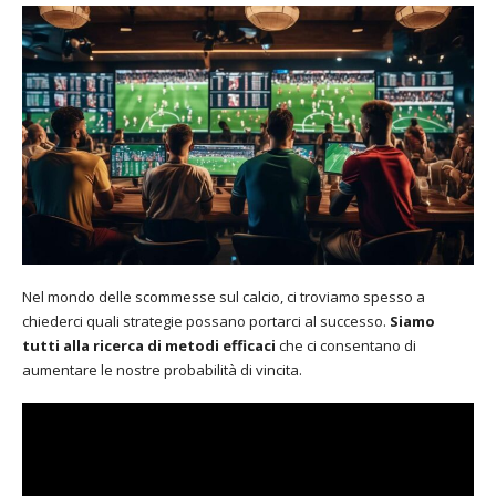
Nel mondo delle scommesse sul calcio, ci troviamo spesso a
chiederci quali strategie possano portarci al successo.
Siamo
tutti alla ricerca di metodi efficaci
che ci consentano di
aumentare le nostre probabilità di vincita.