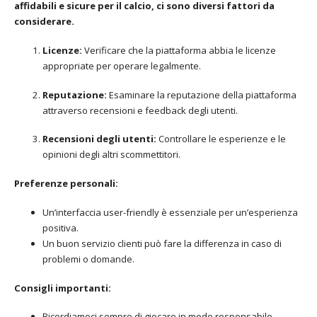
affidabili e sicure per il calcio, ci sono diversi fattori da
considerare.
Licenze:
Verificare che la piattaforma abbia le licenze
appropriate per operare legalmente.
Reputazione:
Esaminare la reputazione della piattaforma
attraverso recensioni e feedback degli utenti.
Recensioni degli utenti:
Controllare le esperienze e le
opinioni degli altri scommettitori.
Preferenze personali:
Un’interfaccia user-friendly è essenziale per un’esperienza
positiva.
Un buon servizio clienti può fare la differenza in caso di
problemi o domande.
Consigli importanti:
Ricordiamoci sempre di giocare in modo responsabile.