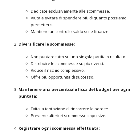
Dedicate esclusivamente alle scommesse.
Aiuta a evitare di spendere più di quanto possiamo
permetterci.
Mantiene un controllo saldo sulle finanze.
Diversificare le scommesse:
Non puntare tutto su una singola partita o risultato.
Distribuire le scommesse su più eventi.
Riduce il rischio complessivo.
Offre più opportunità di successo.
Mantenere una percentuale fissa del budget per ogni
puntata:
Evita la tentazione di rincorrere le perdite.
Previene ulteriori scommesse impulsive.
Registrare ogni scommessa effettuata: