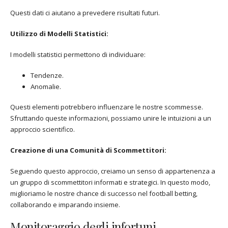
Questi dati ci aiutano a prevedere risultati futuri.
Utilizzo di Modelli Statistici:
I modelli statistici permettono di individuare:
Tendenze.
Anomalie.
Questi elementi potrebbero influenzare le nostre scommesse.
Sfruttando queste informazioni, possiamo unire le intuizioni a un
approccio scientifico.
Creazione di una Comunità di Scommettitori:
Seguendo questo approccio, creiamo un senso di appartenenza a
un gruppo di scommettitori informati e strategici. In questo modo,
miglioriamo le nostre chance di successo nel football betting,
collaborando e imparando insieme.
Monitoraggio degli infortuni