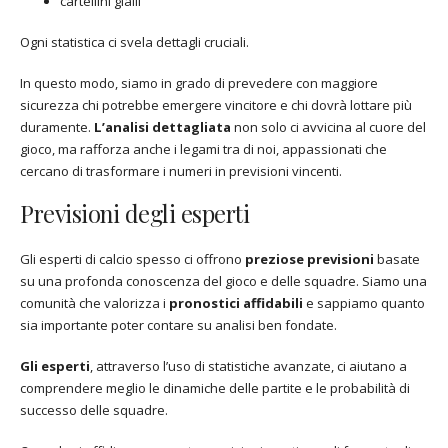
cartellini gialli
Ogni statistica ci svela dettagli cruciali.
In questo modo, siamo in grado di prevedere con maggiore
sicurezza chi potrebbe emergere vincitore e chi dovrà lottare più
duramente.
L’analisi dettagliata
non solo ci avvicina al cuore del
gioco, ma rafforza anche i legami tra di noi, appassionati che
cercano di trasformare i numeri in previsioni vincenti.
Previsioni degli esperti
Gli esperti di calcio spesso ci offrono
preziose previsioni
basate
su una profonda conoscenza del gioco e delle squadre. Siamo una
comunità che valorizza i
pronostici affidabili
e sappiamo quanto
sia importante poter contare su analisi ben fondate.
Gli esperti
, attraverso l’uso di statistiche avanzate, ci aiutano a
comprendere meglio le dinamiche delle partite e le probabilità di
successo delle squadre.