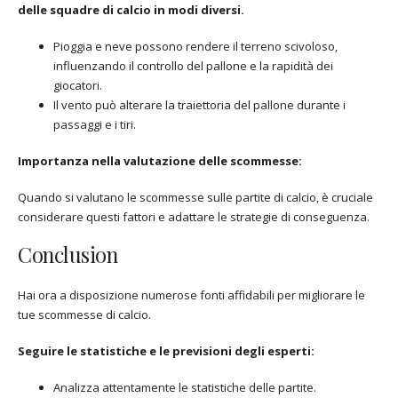
delle squadre di calcio in modi diversi.
Pioggia e neve possono rendere il terreno scivoloso,
influenzando il controllo del pallone e la rapidità dei
giocatori.
Il vento può alterare la traiettoria del pallone durante i
passaggi e i tiri.
Importanza nella valutazione delle scommesse:
Quando si valutano le scommesse sulle partite di calcio, è cruciale
considerare questi fattori e adattare le strategie di conseguenza.
Conclusion
Hai ora a disposizione numerose fonti affidabili per migliorare le
tue scommesse di calcio.
Seguire le statistiche e le previsioni degli esperti:
Analizza attentamente le statistiche delle partite.