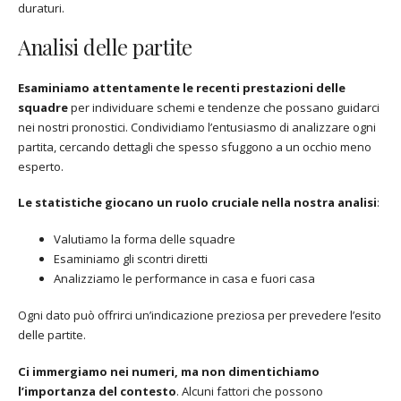
duraturi.
Analisi delle partite
Esaminiamo attentamente le recenti prestazioni delle
squadre
per individuare schemi e tendenze che possano guidarci
nei nostri pronostici. Condividiamo l’entusiasmo di analizzare ogni
partita, cercando dettagli che spesso sfuggono a un occhio meno
esperto.
Le statistiche giocano un ruolo cruciale nella nostra analisi
:
Valutiamo la forma delle squadre
Esaminiamo gli scontri diretti
Analizziamo le performance in casa e fuori casa
Ogni dato può offrirci un’indicazione preziosa per prevedere l’esito
delle partite.
Ci immergiamo nei numeri, ma non dimentichiamo
l’importanza del contesto
. Alcuni fattori che possono