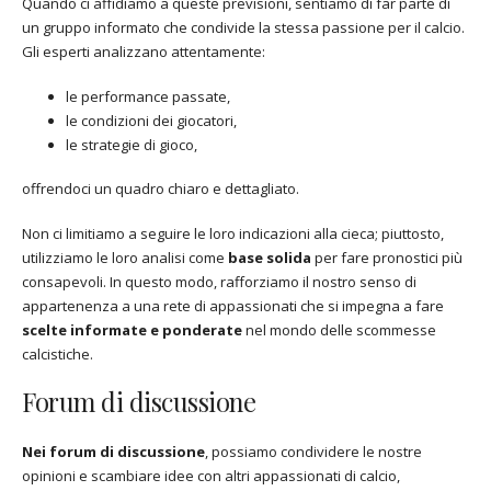
Quando ci affidiamo a queste previsioni, sentiamo di far parte di
un gruppo informato che condivide la stessa passione per il calcio.
Gli esperti analizzano attentamente:
le performance passate,
le condizioni dei giocatori,
le strategie di gioco,
offrendoci un quadro chiaro e dettagliato.
Non ci limitiamo a seguire le loro indicazioni alla cieca; piuttosto,
utilizziamo le loro analisi come
base solida
per fare pronostici più
consapevoli. In questo modo, rafforziamo il nostro senso di
appartenenza a una rete di appassionati che si impegna a fare
scelte informate e ponderate
nel mondo delle scommesse
calcistiche.
Forum di discussione
Nei forum di discussione
, possiamo condividere le nostre
opinioni e scambiare idee con altri appassionati di calcio,